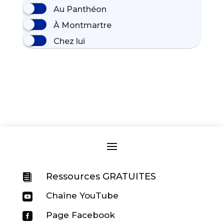
Au Panthéon
À Montmartre
Chez lui
Ressources GRATUITES

Chaîne YouTube

Page Facebook
