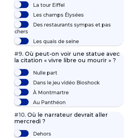
La tour Eiffel
Les champs Élysées
Des restaurants sympas et pas
chers
Les quais de seine
#9.
Où peut-on voir une statue avec
la citation « vivre libre ou mourir » ?
Nulle part
Dans le jeu vidéo Bioshock
À Montmartre
Au Panthéon
#10.
Où le narrateur devrait aller
mercredi ?
Dehors