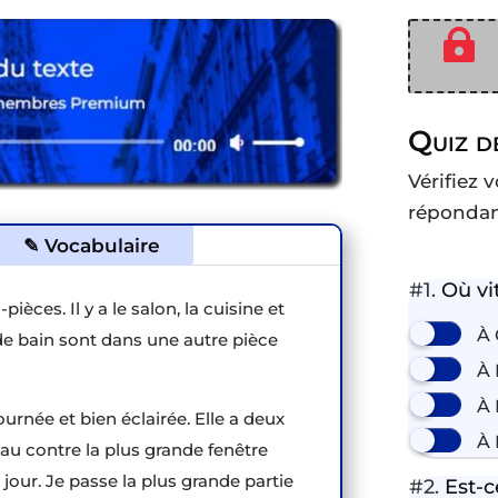

Quiz d
Vérifiez
répondan
✎ Vocabulaire
#1.
Où vit
èces. Il y a le salon, la cuisine et
À
 de bain sont dans une autre pièce
À
À
urnée et bien éclairée. Elle a deux
À 
au contre la plus grande fenêtre
 jour. Je passe la plus grande partie
#2.
Est-c