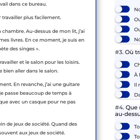
avail dans ce bureau.
No
travailler plus facilement.
Ou
Ou
ma chambre. Au-dessus de mon lit, j’ai
No
 mes livres. En ce moment, je suis en
nète des singes ».
#3.
Où tra
vailler et le salon pour les loisirs.
Ch
me bien aller dans le salon.
À 
ent. En revanche, j’ai une guitare
Il
e, je passe beaucoup de temps à
Da
trique avec un casque pour ne pas
#4.
Que r
au-dessus
ein de jeux de société. Quand des
To
souvent aux jeux de société.
To