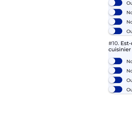
Ou
No
No
Ou
#10.
Est-
cuisinier
No
No
Ou
Ou