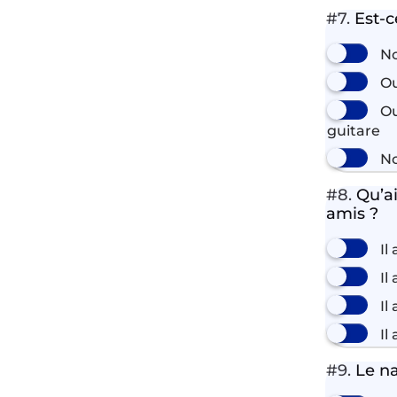
#7.
Est-ce
No
Ou
Ou
guitare
No
#8.
Qu’ai
amis ?
Il
Il
Il
Il
#9.
Le na