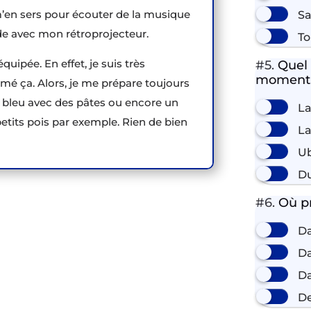
 m’en sers pour écouter de la musique
Sa
rde avec mon rétroprojecteur.
To
quipée. En effet, je suis très
#5.
Quel 
moment
imé ça. Alors, je me prépare toujours
bleu avec des pâtes ou encore un
La
etits pois par exemple. Rien de bien
La
Ub
Du
#6.
Où pré
Da
D
Da
D