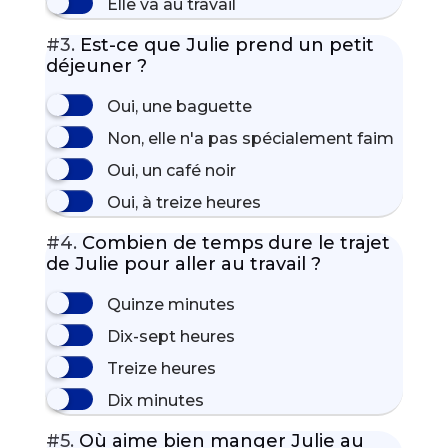
Elle va au travail
#3.
Est-ce que Julie prend un petit
déjeuner ?
Oui, une baguette
Non, elle n'a pas spécialement faim
Oui, un café noir
Oui, à treize heures
#4.
Combien de temps dure le trajet
de Julie pour aller au travail ?
Quinze minutes
Dix-sept heures
Treize heures
Dix minutes
#5.
Où aime bien manger Julie au