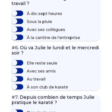
travail ?
À dix-sept heures
Sous la pluie
Avec ses collègues
À la cantine de l’entreprise
#6.
Où va Julie le lundi et le mercredi
soir ?
Elle reste seule
Avec ses amis
Au travail
À son club de karaté
#7.
Depuis combien de temps Julie
pratique le karaté ?